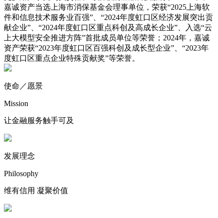
嘉诚资产当选上海市消保基金会理事单位，荣获“2025上海软
件和信息技术服务业百强”、“2024年度虹口区经济发展突出贡
献企业”、“2024年度虹口区重点科创及高成长企业”、入选“云
上大模型安全推进方阵”首批成员单位等荣誉；2024年，嘉诚
资产荣获“2023年度虹口区百强科创及成长型企业”、“2023年
度虹口区重点企业特殊贡献奖”等荣誉。
使命／愿景
Mission
让金融服务触手可及
发展理念
Philosophy
维有信用 凝聚价值