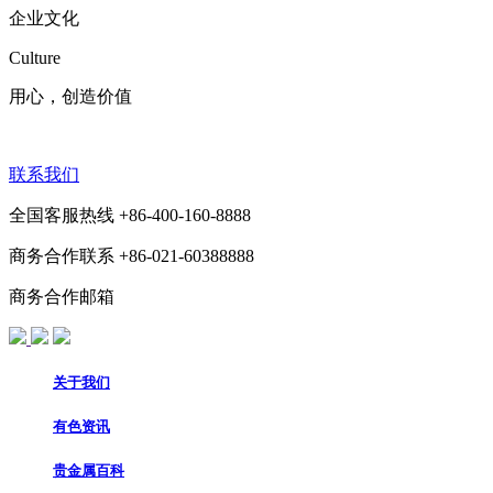
企业文化
Culture
用心，创造价值
联系我们
全国客服热线
+86-400-160-8888
商务合作联系
+86-021-60388888
商务合作邮箱
关于我们
有色资讯
贵金属百科