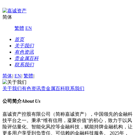
简体
繁體
EN
首页
关于我们
有色资讯
贵金属百科
联系我们
简体
|
EN
|
繁體
|
关于我们
有色资讯
贵金属百科
联系我们
公司简介
About Us
嘉诚资产控股有限公司（简称嘉诚资产），中国领先的金融科
技平台之一。秉承“维有信用，凝聚价值”的初心，致力于以风
险评估量化、智能化风控等金融科技，赋能持牌金融机构，让
更多用户享受到负责任、可信赖的金融科技服务。 2025年，